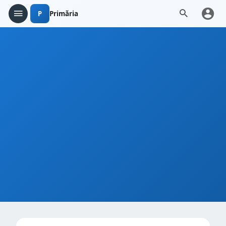
P
Primăria